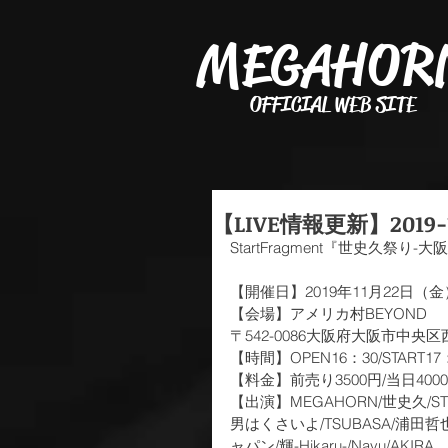
MEGAHOR
OFFICIAL WEB SITE
【LIVE情報更新】2019-
StartFragment『世史久祭り-大阪編
【開催日】2019年11月22日（金
【会場】アメリカ村BEYOND
〒542-0086大阪府大阪市中央区西心
【時間】OPEN16：30/START17
【料金】前売り3500円/当日4000
【出演】MEGAHORN/世史久/STREE
男はくさいよ/TSUBASA/浦田哲也/
ャパン/輝-Hikaru-/Nayu/AKIRA　