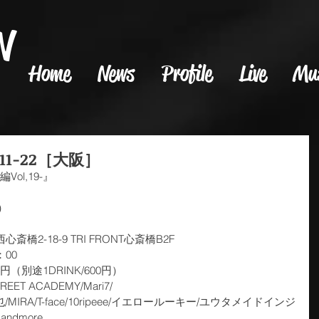
N
Home
News
Profile
Live
Mu
11-22［大阪］
Vol,19-』
）
斎橋2-18-9 TRI FRONT心斎橋B2F
：00
円（別途1DRINK/600円）
T ACADEMY/Mari7/
MIRA/T-face/10ripeee/イエロールーキー/ユウタメイドインジ
andmore