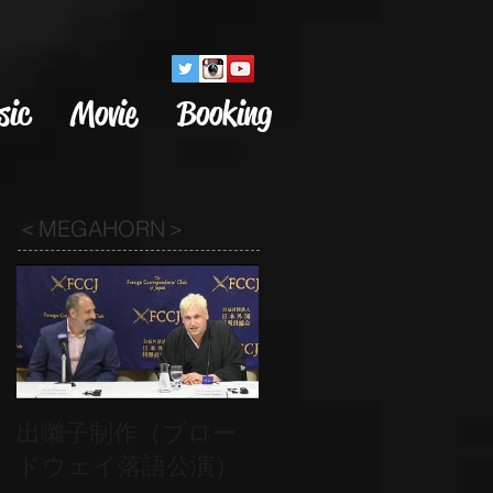
sic
Movie
Booking
＜MEGAHORN＞
出囃子制作（ブロー
ドウェイ落語公演）