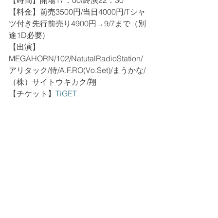
【時間】開場17：00/終演22：30
【料金】前売3500円/当日4000円/Tシャ
ツ付き先行前売り4900円→9/7まで（別
途1D必要)
【出演】
MEGAHORN/102/NatutalRadioStation/
アリタック/侍/A.F.RO(Vo.Set)/まうかな/
（株）サイトウキカク/翔
【チケット】
TiGET