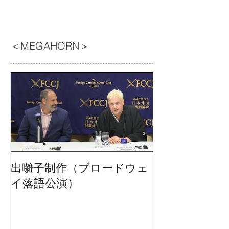
＜MEGAHORN＞
出囃子制作（ブロードウェ
イ落語公演）