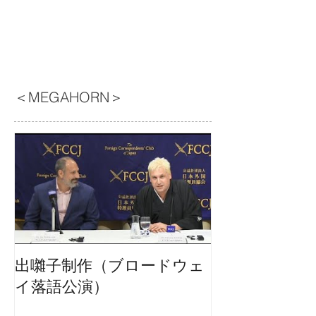
＜MEGAHORN＞
出囃子制作（ブロードウェ
イ落語公演）