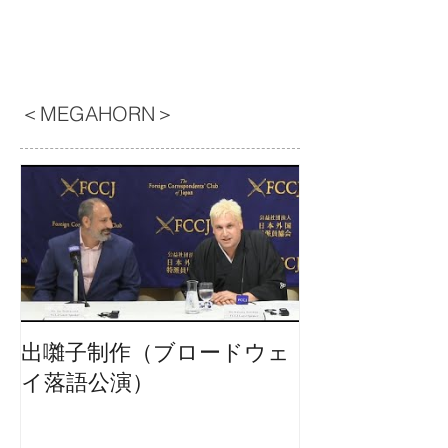
＜MEGAHORN＞
出囃子制作（ブロードウェ
イ落語公演）