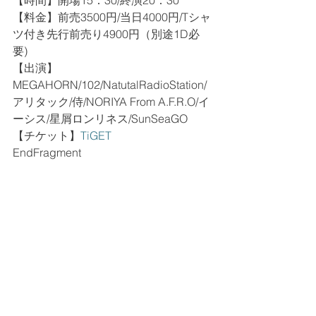
【時間】開場15：30/終演20：30
【料金】前売3500円/当日4000円/Tシャ
ツ付き先行前売り4900円（別途1D必
要)
【出演】
MEGAHORN/102/NatutalRadioStation/
アリタック/侍/NORIYA From A.F.R.O/イ
ーシス/星屑ロンリネス/SunSeaGO
【チケット】
TiGET
EndFragment