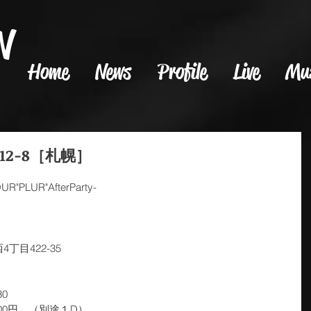
N
Home
News
Profile
Live
Mu
-12-8［札幌］
PLUR"AfterParty-
）
4丁目422-35
30　　　
00円　（別途１D）