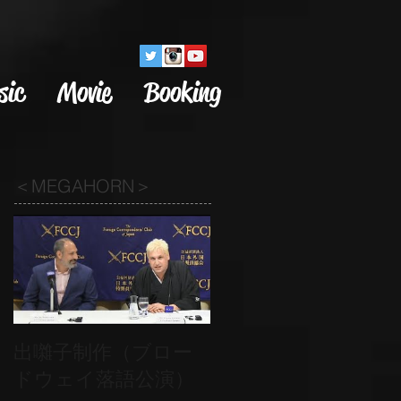
sic
Movie
Booking
＜MEGAHORN＞
出囃子制作（ブロー
ドウェイ落語公演）