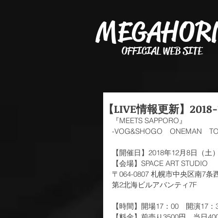
MEGAHOR
OFFICIAL WEB SITE
【LIVE情報更新】2018
『MEETS SAPPORO』
-VOG&SHOGO　ONEMAN　TOUR"
【開催日】2018年12月8日（土
【会場】SPACE ART STUDIO
〒064-0807 札幌市中央区南7条西
第2北海ビルアバンティ7F
【時間】開場17：00　開演17：
【料金】前売り3500円　当日40