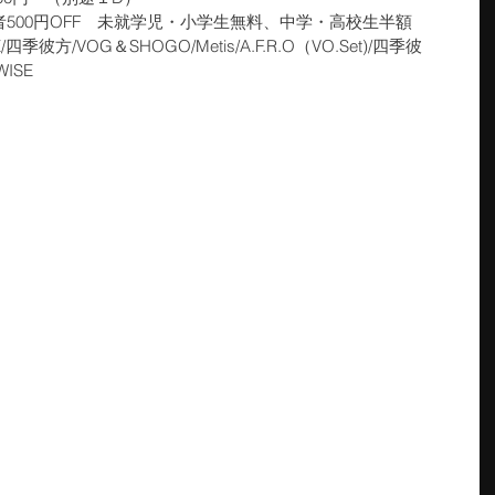
者500円OFF　未就学児・小学生無料、中学・高校生半額
四季彼方/VOG＆SHOGO/Metis/A.F.R.O（VO.Set)/四季彼
WISE