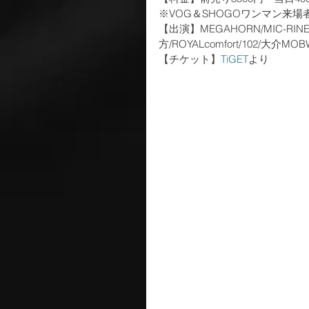
※VOG＆SHOGOワンマン来場
【出演】MEGAHORN/MIC-RINE/
方/ROYALcomfort/102/大介MOB
【チケット】
TiGET
より