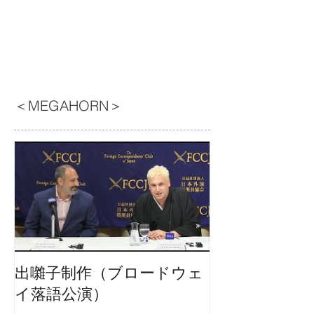
＜MEGAHORN＞
出囃子制作（ブロードウェ
イ落語公演）