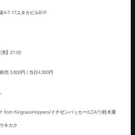
栄4-7-17ユタカビルB1F
演】21:00
 3,800円 / 当日4,300円
す。
om KingrassHoppers/イチゼンバッカー/LCA!!!/鈴木重
サイトウキカク