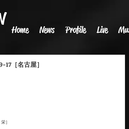
N
Home
News
Profile
Live
Mu
-9-17［名古屋］
屋・栄］