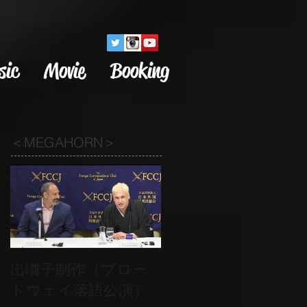
sic
Movie
Booking
＜MEGAHORN＞
出囃子制作（ブロー
ドウェイ落語公演）