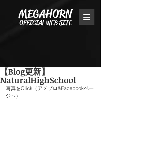
MEGAHORN
OFFICIAL WEB SITE
【Blog更新】
NaturalHighSchool
写真をClick（アメブロ&Facebookペー
ジへ）