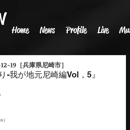
N
Home
News
Profile
Live
Mu
-12-19［兵庫県尼崎市］
り-我が地元尼崎編Vol，5』
﻿ 
 
k)