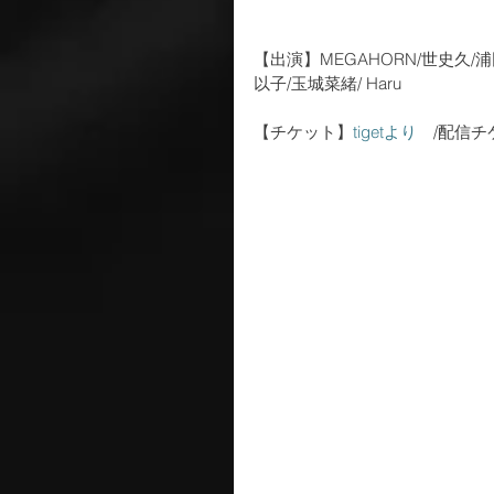
【出演】MEGAHORN/世史久/浦
以子/玉城菜緒/ Haru
【チケット】
tigetより
　/配信チ