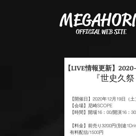
MEGAHOR
OFFICIAL WEB SITE
【LIVE情報更新】2020
『世史久祭
【開催日】2020年12月19日（土）
【会場】尼崎SCOPE
【時間】開場16：00/開演16：30
【料金】前売り3200円﻿(別途1Drin
有料配信/1500円