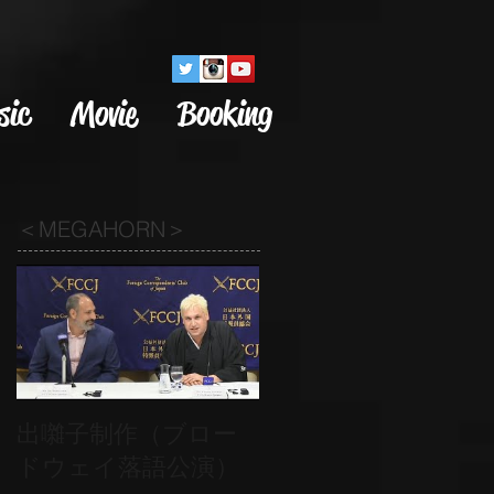
sic
Movie
Booking
＜MEGAHORN＞
出囃子制作（ブロー
ドウェイ落語公演）