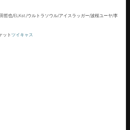
田哲也/ELKst./ウルトラソウル/アイスラッガー/波桜ユーヤ/李
ケット
ツイキャス