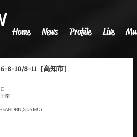
N
Home
News
Profile
Live
Mu
8-10/8-11［高知市］
1日
大手南
GAHORN(Side MC)