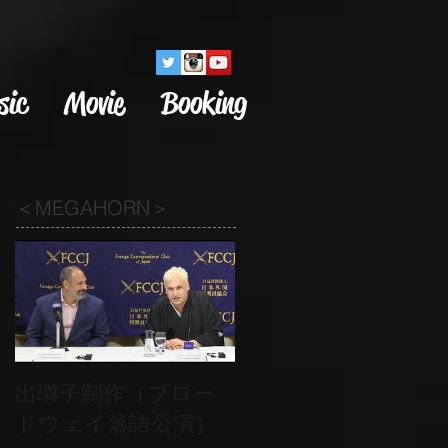
sic
Movie
Booking
＜MEGAHORN＞
出囃子制作（ブロー
ドウェイ落語公演）