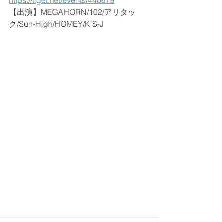
https://tiget.net/events/440679
【出演】MEGAHORN/102/アリタッ
ク/Sun-High/HOMEY/K'S-J