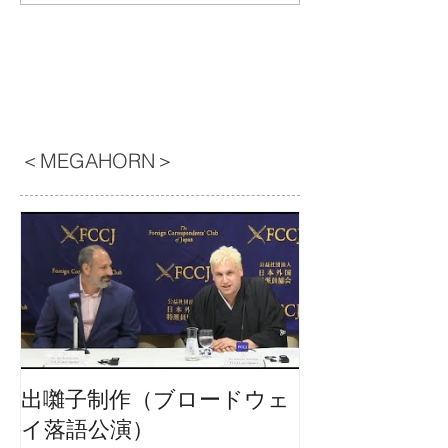
＜MEGAHORN＞
出囃子制作（ブロードウェ
イ落語公演）