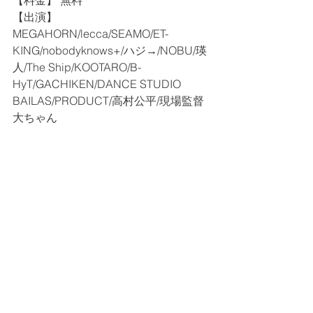
【料金】 無料
【出演】
MEGAHORN/lecca/SEAMO/ET-
KING/nobodyknows+/ハジ→/NOBU/瑛
人/The Ship/KOOTARO/B-
HyT/GACHIKEN/DANCE STUDIO 
BAILAS/PRODUCT/高村公平/現場監督
大ちゃん　