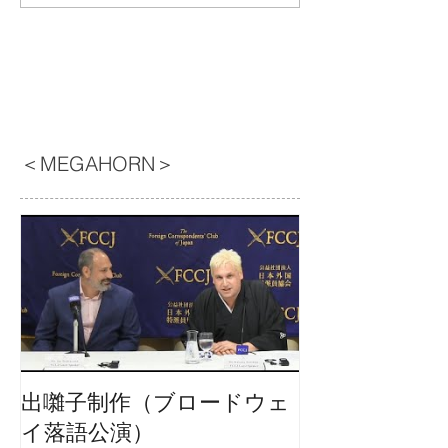
＜MEGAHORN＞
出囃子制作（ブロードウェ
イ落語公演）