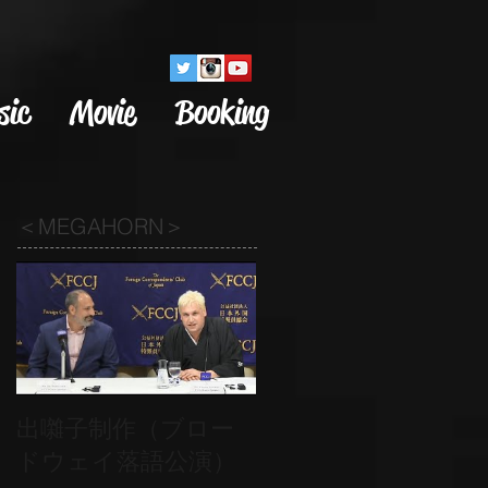
sic
Movie
Booking
＜MEGAHORN＞
出囃子制作（ブロー
ドウェイ落語公演）