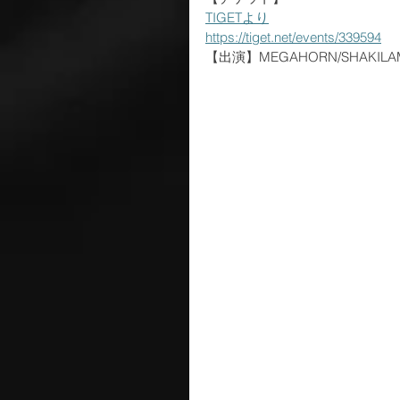
TIGETより
https://tiget.net/events/339594
【出演】MEGAHORN/SHAKILAMO!