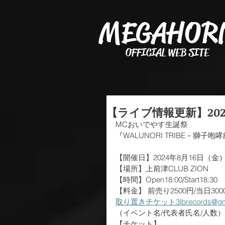
MEGAHOR
OFFICIAL WEB SITE
【ライブ情報更新】202
MCおいでやす生誕祭
『WALUNORI TRIBE－獅子咆
【開催日】2024年8月16日（金
【場所】上前津CLUB ZION
【時間】Open18:00/Start18:30
﻿【料金】 前売り2500円/当日30
取り置きチケット3lbrecords@gma
（イベント名/代表者氏名/人数）
【チケット】