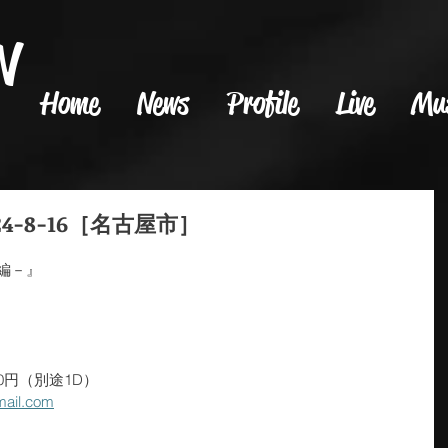
N
Home
News
Profile
Live
Mu
4-8-16［名古屋市］
哮編－』
）
00円（別途1D）　
il.com