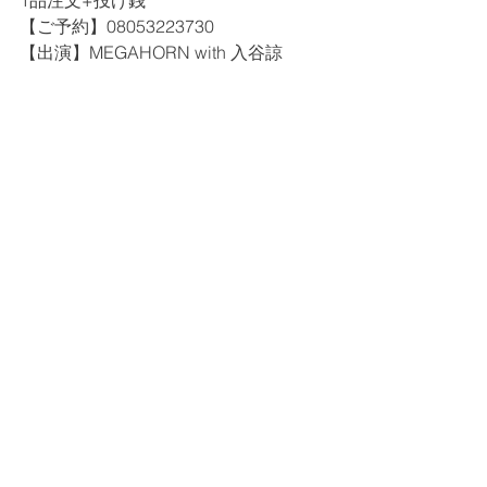
1品注文+投げ銭
【ご予約】08053223730
【出演】MEGAHORN with 入谷諒