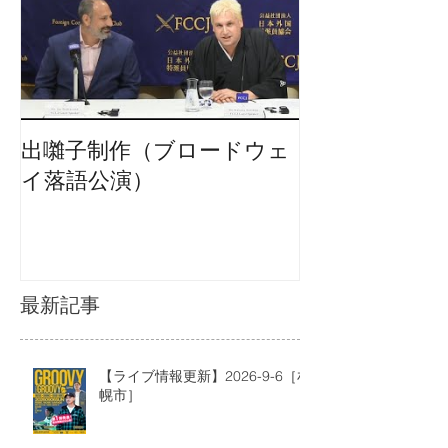
出囃子制作（ブロードウェ
イ落語公演）
最新記事
【ライブ情報更新】2026-9-6［札
幌市］