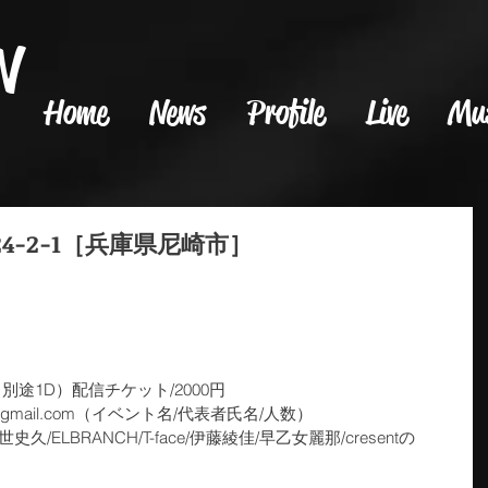
N
Home
News
Profile
Live
Mu
4-2-1［兵庫県尼崎市］
（別途1D）配信チケット/2000円
@gmail.com（イベント名/代表者氏名/人数）
久/ELBRANCH/T-face/伊藤綾佳/早乙女麗那/cresentの