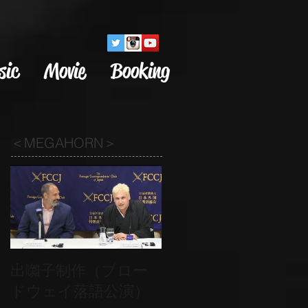
sic
Movie
Booking
＜MEGAHORN＞
出囃子制作（ブロー
ドウェイ落語公演）