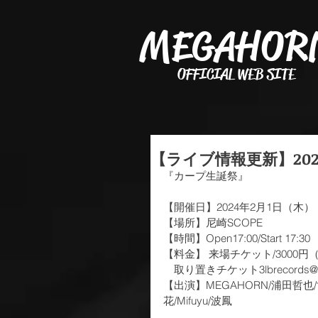
MEGAHOR
OFFICIAL WEB SITE
【ライブ情報更新】202
『カープ生誕祭』
【開催日】2024年2月1日（木）
【場所】尼崎SCOPE
【時間】Open17:00/Start 17:30
﻿【料金】 来場チケット/3000円
　取り置きチケット3lbrecords
【出演】MEGAHORN/浦田哲也/世史
花/Mifuyu/波鳳