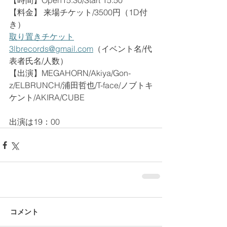
【時間】Open15:30/Start 15:50﻿
【料金】 来場チケット/3500円（1D付
き）　
取り置きチケット
3lbrecords@gmail.com
（イベント名/代
表者氏名/人数）
【出演】MEGAHORN/Akiya/Gon-
z/ELBRUNCH/浦田哲也/T-face/ノブトキ
ケント/AKIRA/CUBE
出演は19：00
コメント