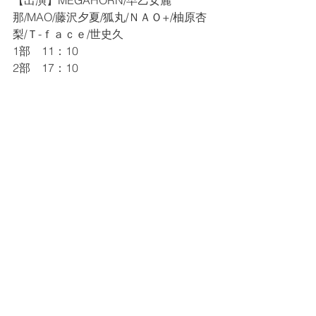
【出演】MEGAHORN/早乙女麗
那/MAO/藤沢夕夏/狐丸/ＮＡＯ+/柚原杏
梨/Ｔ-ｆａｃｅ/世史久
1部　11：10
2部　17：10