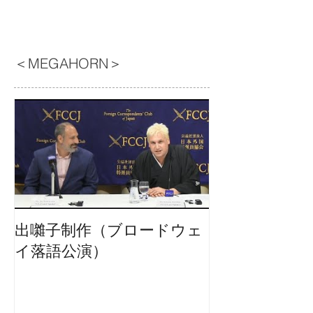
＜MEGAHORN＞
出囃子制作（ブロードウェ
イ落語公演）