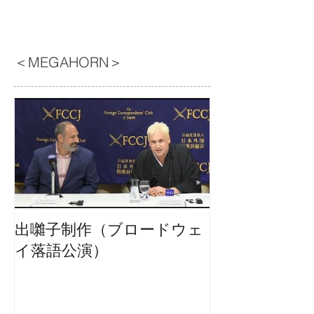
＜MEGAHORN＞
出囃子制作（ブロードウェ
イ落語公演）