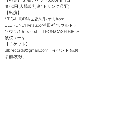
【料金】 来場チケット3500円/当日
4000円(入場時別途1ドリンク必要)﻿ 
【出演】﻿ 
MEGAHORN/世史久/レオリfrom 
ELBRUNCH/etsuco/浦田哲也/ウルトラ
ソウル/10ripeee/LIL LEON/CASH BIRD/
波桜ユーヤ
【チケット】
3lbrecords@gmail.com［イベント名/お
名前/枚数］