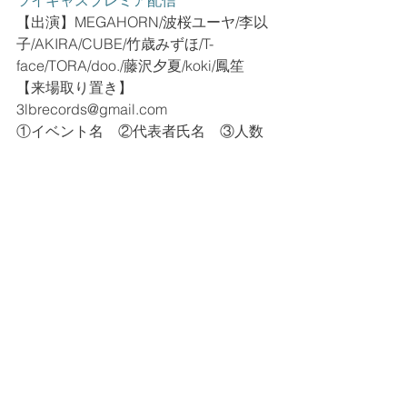
ツイキャスプレミア配信
【出演】MEGAHORN/波桜ユーヤ/李以
子/AKIRA/CUBE/竹歳みずほ/T-
face/TORA/doo./藤沢夕夏/koki/鳳笙
【来場取り置き】
3lbrecords@gmail.com 
①イベント名　②代表者氏名　③人数