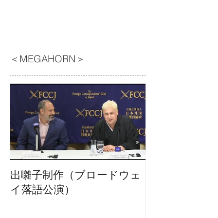
＜MEGAHORN＞
出囃子制作（ブロードウェ
イ落語公演）