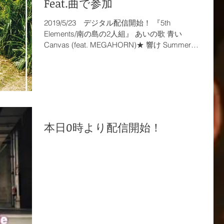
Feat.曲で参加
2019/5/23 デジタル配信開始！ 『5th
Elements/南の島の2人組』 あいの歌 青い
Canvas (feat. MEGAHORN)★ 響け Summer
Love (feat. Mr.Blistah) Take Your Way 大きな輪
〜OKINAWA〜...
本日0時より配信開始！