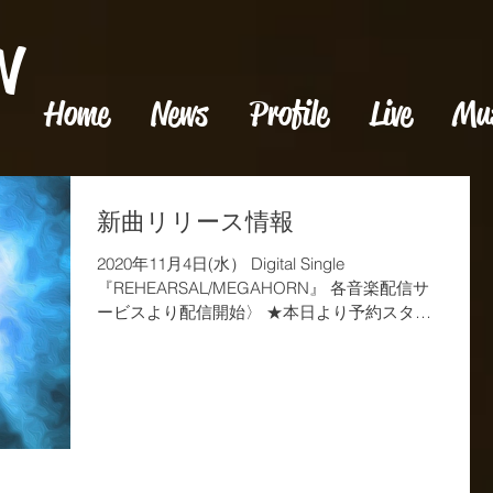
N
Home
News
Profile
Live
Mu
新曲リリース情報
2020年11月4日(水） Digital Single
『REHEARSAL/MEGAHORN』 各音楽配信サ
ービスより配信開始〉 ★本日より予約スター
ト★ iTunes,GooglePlay