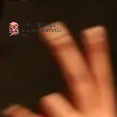
市］
【ライブ情報更新】
2026-8-9［愛媛県今治
市］