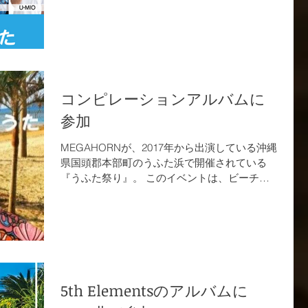
マンナユウナ 4.Morning Call / 佐久間龍星 ...
コンピレーションアルバムに
参加
MEGAHORNが、2017年から出演している沖縄
県国頭郡本部町のうふた浜で開催されている
『うふた祭り』。 このイベントは、ビーチク
リーン活動のPRと活性化を目的としていま
す。 共演者とともに『ビーチクリーンのう
た』を制作。...
5th Elementsのアルバムに